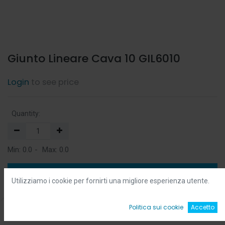
Giunto Lineare Cava 10 GIL6010
Login
to see price
Quantity:
Min:
0.0
-
Max:
0.0
Add to Cart
Utilizziamo i cookie per fornirti una migliore esperienza utente.
Add to Wishlist
0
Politica sui cookie
Accetto
Home
Ricerca
Wishlist
Account