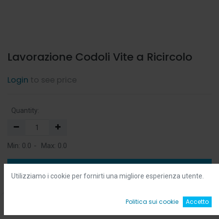
Lavorazione Codoli Vite a Ricircolo
Login
to see price
Quantity:
Min:
0.0
-
Max:
0.0
Add to Cart
Utilizziamo i cookie per fornirti una migliore esperienza utente.
Add to Wishlist
0
Politica sui cookie
Accetto
Home
Ricerca
Wishlist
Account