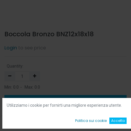
Boccola Bronzo BNZ12x18x18
Login
to see price
Quantity:
Min:
0.0
-
Max:
0.0
Add to Cart
Utilizziamo i cookie per fornirti una migliore esperienza utente.
Add to Wishlist
0
Politica sui cookie
Accetto
Home
Ricerca
Wishlist
Account