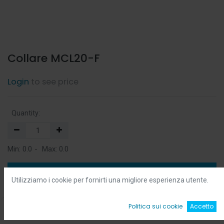
Collare MCL20-F
Login
to see price
Quantity:
Min:
0.0
-
Max:
0.0
Add to Cart
Utilizziamo i cookie per fornirti una migliore esperienza utente.
Add to Wishlist
0
Politica sui cookie
Accetto
Home
Ricerca
Wishlist
Account