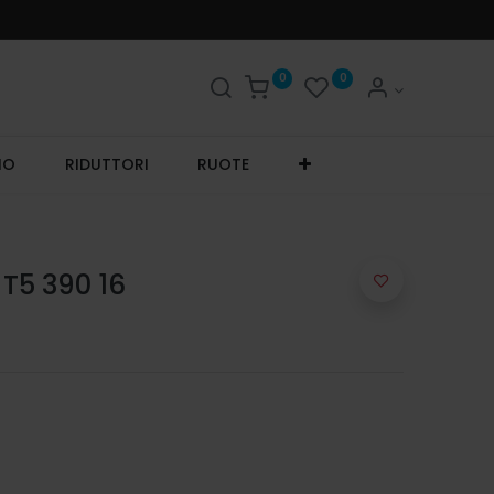
0
0
IO
RIDUTTORI
RUOTE
T5 390 16