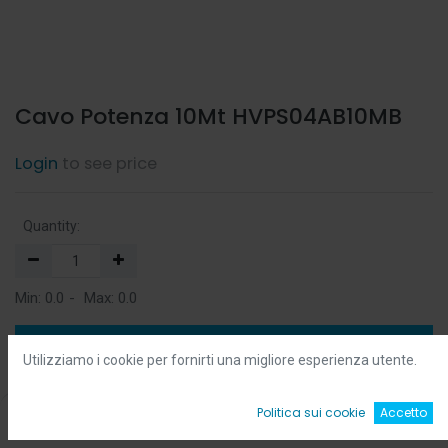
Cavo Potenza 10Mt HVPS04AB10MB
Login
to see price
Quantity:
Min:
0.0
-
Max:
0.0
Add to Cart
Utilizziamo i cookie per fornirti una migliore esperienza utente.
Add to Wishlist
0
Politica sui cookie
Accetto
Home
Ricerca
Wishlist
Account