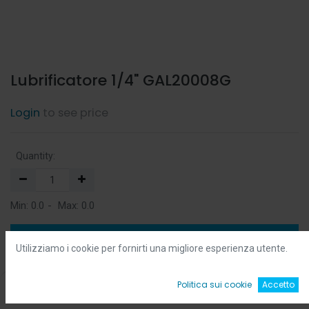
Lubrificatore 1/4" GAL20008G
Login
to see price
Quantity:
Min:
0.0
-
Max:
0.0
Add to Cart
Utilizziamo i cookie per fornirti una migliore esperienza utente.
Add to Wishlist
0
Politica sui cookie
Accetto
Home
Ricerca
Wishlist
Account