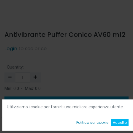
Antivibrante Puffer Conico AV60 m12
Login
to see price
Quantity:
Min:
0.0
-
Max:
0.0
Add to Cart
Utilizziamo i cookie per fornirti una migliore esperienza utente.
Add to Wishlist
0
Politica sui cookie
Accetto
Home
Ricerca
Wishlist
Account