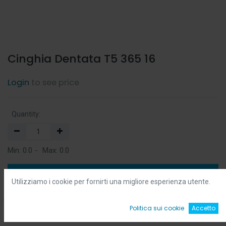
Cinghia Dentata T5 365 16
Login
to see price
Quantity:
Min:
0.0
-
Max:
0.0
Add to Cart
Utilizziamo i cookie per fornirti una migliore esperienza utente.
Add to Wishlist
0
Politica sui cookie
Accetto
Home
Ricerca
Wishlist
Account