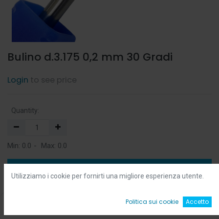
Bulino d.3.175 0,2 mm 30 Gradi
Login
to see price
Quantity:
Min:
0.0
-
Max:
0.0
Add to Cart
Utilizziamo i cookie per fornirti una migliore esperienza utente.
Add to Wishlist
0
Politica sui cookie
Accetto
Home
Ricerca
Wishlist
Account