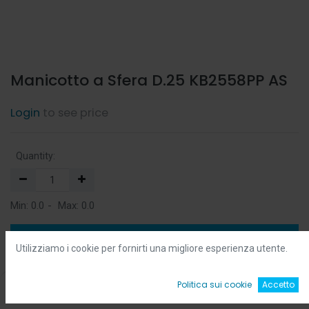
Manicotto a Sfera D.25 KB2558PP AS
Login
to see price
Quantity:
Min:
0.0
-
Max:
0.0
Add to Cart
Utilizziamo i cookie per fornirti una migliore esperienza utente.
Add to Wishlist
0
Politica sui cookie
Accetto
Home
Ricerca
Wishlist
Account