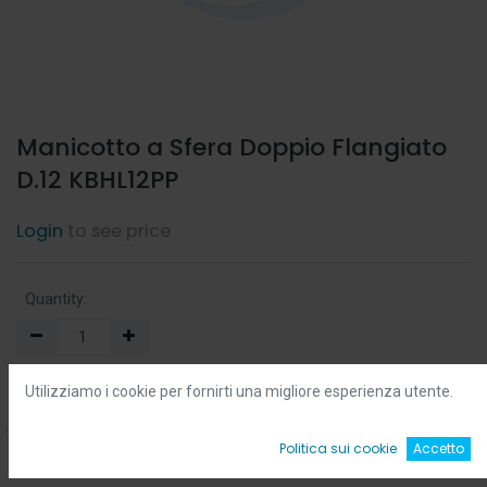
Manicotto a Sfera Doppio Flangiato
D.12 KBHL12PP
Login
to see price
Quantity:
Min:
0.0
-
Max:
0.0
Utilizziamo i cookie per fornirti una migliore esperienza utente.
Add to Cart
0
Politica sui cookie
Accetto
Home
Ricerca
Wishlist
Account