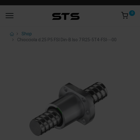
0
Shop
Chiocciola d.25 P5 FSI Din-B Iso 7 R25-5T4-FSI---00