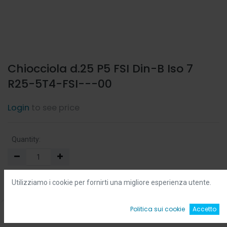
Chiocciola d.25 P5 FSI Din-B Iso 7
R25-5T4-FSI---00
Login
to see price
Quantity:
Min:
0.0
-
Max:
0.0
Utilizziamo i cookie per fornirti una migliore esperienza utente.
Add to Cart
0
Politica sui cookie
Accetto
Home
Ricerca
Wishlist
Account