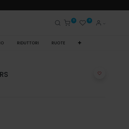
0
0
IO
RIDUTTORI
RUOTE
2RS