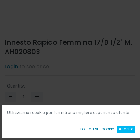
Innesto Rapido Femmina 17/B 1/2" M.
AH020803
Login
to see price
Quantity:
Min:
0.0
-
Max:
0.0
Utilizziamo i cookie per fornirti una migliore esperienza utente.
Add to Cart
0
Politica sui cookie
Accetto
Home
Ricerca
Wishlist
Account