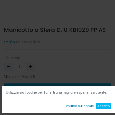
Manicotto a Sfera D.10 KB1029 PP AS
Login
to see price
Quantity:
Min:
0.0
-
Max:
0.0
Add to Cart
Utilizziamo i cookie per fornirti una migliore esperienza utente.
Add to Wishlist
0
Politica sui cookie
Accetto
Home
Ricerca
Wishlist
Account