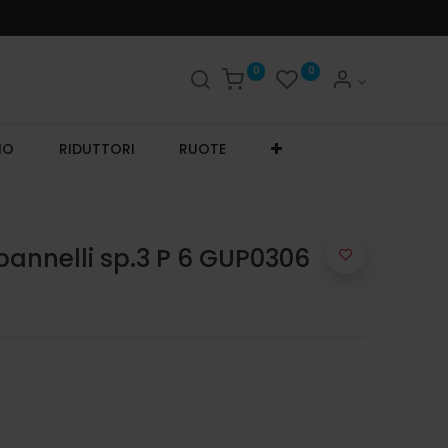
0
0
IO
RIDUTTORI
RUOTE
pannelli sp.3 P 6 GUP0306