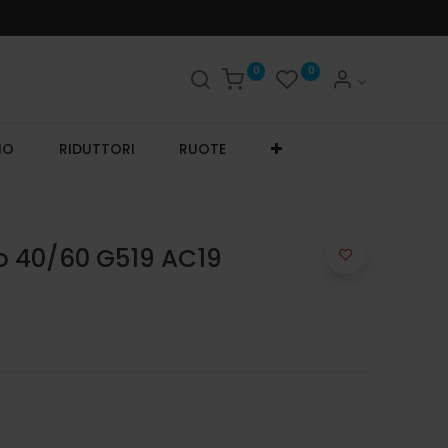
0
0
IO
RIDUTTORI
RUOTE
o 40/60 G519 AC19