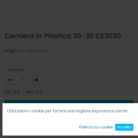
Cerniera in Plastica 30-30 CE3030
Login
to see price
Quantity:
Min:
0.0
-
Max:
0.0
Add to Cart
Utilizziamo i cookie per fornirti una migliore esperienza utente.
Add to Wishlist
0
Politica sui cookie
Accetto
Home
Ricerca
Wishlist
Account