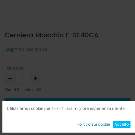
Cerniera Maschio F-SE40CA
Login
to see price
Quantity:
Min:
0.0
-
Max:
0.0
Add to Cart
Utilizziamo i cookie per fornirti una migliore esperienza utente.
Add to Wishlist
0
Politica sui cookie
Accetto
Home
Ricerca
Wishlist
Account