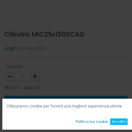
Cilindro MIC25x150SCAG
Login
to see price
Quantity:
Min:
0.0
-
Max:
0.0
Add to Cart
Utilizziamo i cookie per fornirti una migliore esperienza utente.
Add to Wishlist
0
Politica sui cookie
Accetto
Home
Ricerca
Wishlist
Account