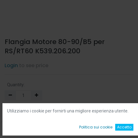
Flangia Motore 80-90/B5 per
RS/RT60 K539.206.200
Login
to see price
Quantity:
Min:
0.0
-
Max:
0.0
Utilizziamo i cookie per fornirti una migliore esperienza utente.
Add to Cart
0
Politica sui cookie
Accetto
Home
Ricerca
Wishlist
Account