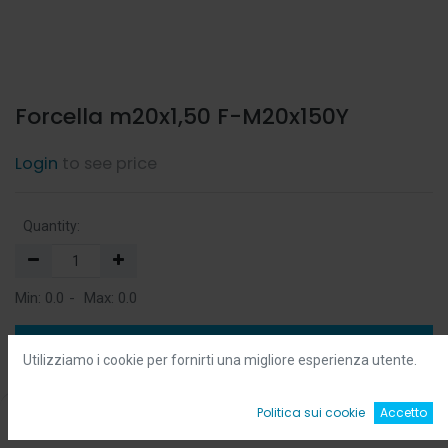
Forcella m20x1,50 F-M20x150Y
Login
to see price
Quantity:
Min:
0.0
-
Max:
0.0
Add to Cart
Utilizziamo i cookie per fornirti una migliore esperienza utente.
Add to Wishlist
0
Politica sui cookie
Accetto
Home
Ricerca
Wishlist
Account