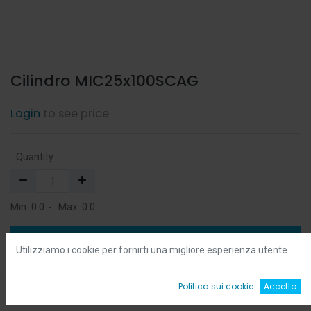
Cilindro MIC25x100SCAG
Login
to see price
Quantity:
Min:
0.0
-
Max:
0.0
Add to Cart
Utilizziamo i cookie per fornirti una migliore esperienza utente.
Add to Wishlist
0
Politica sui cookie
Accetto
Home
Ricerca
Wishlist
Account