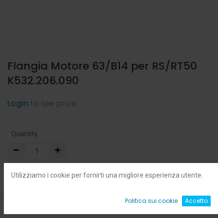
Flangia Motore 63/B14 per RS/RT50
K532.206.090
Login
to see price
Quantity:
Min:
0.0
-
Max:
0.0
Utilizziamo i cookie per fornirti una migliore esperienza utente.
Add to Cart
0
Politica sui cookie
Accetto
Home
Ricerca
Wishlist
Account