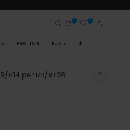
0
0
IO
RIDUTTORI
RUOTE
56/B14 per RS/RT28