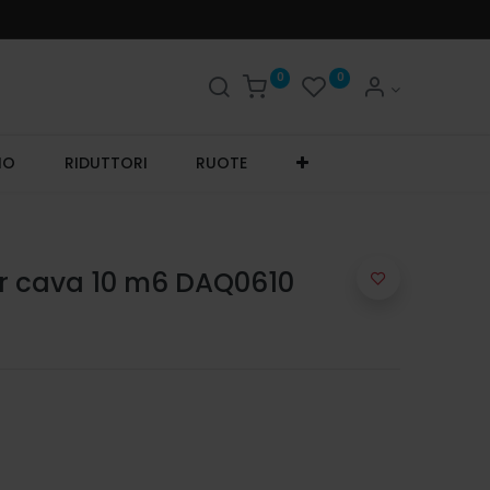
0
0
IO
RIDUTTORI
RUOTE
r cava 10 m6 DAQ0610