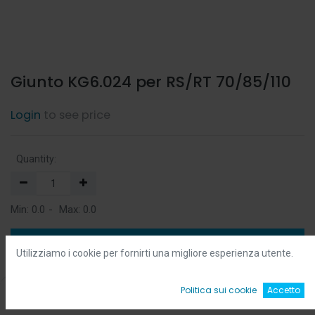
Giunto KG6.024 per RS/RT 70/85/110
Login
to see price
Quantity:
Min:
0.0
-
Max:
0.0
Add to Cart
Utilizziamo i cookie per fornirti una migliore esperienza utente.
Add to Wishlist
0
Politica sui cookie
Accetto
Home
Ricerca
Wishlist
Account