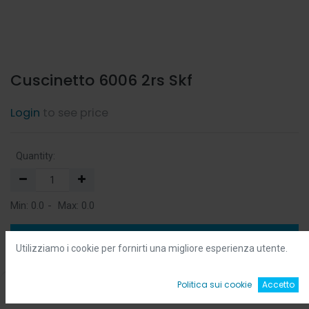
Cuscinetto 6006 2rs Skf
Login
to see price
Quantity:
Min:
0.0
-
Max:
0.0
Add to Cart
Utilizziamo i cookie per fornirti una migliore esperienza utente.
Add to Wishlist
0
Politica sui cookie
Accetto
Home
Ricerca
Wishlist
Account