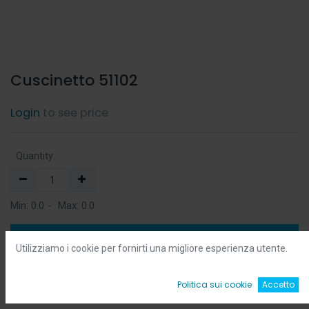
Cuscinetto 51102
Login
to see price
Quantity:
Min:
0.0
-
Max:
0.0
Add to Cart
Utilizziamo i cookie per fornirti una migliore esperienza utente.
Add to Wishlist
0
Politica sui cookie
Accetto
Home
Ricerca
Wishlist
Account