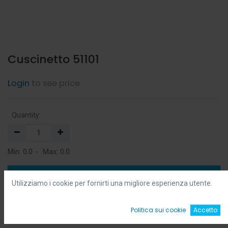
Cuscinetto 51101
Login
to see price
Quantity:
Min:
0.0
-
Max:
0.0
Add to Cart
Utilizziamo i cookie per fornirti una migliore esperienza utente.
Add to Wishlist
0
Politica sui cookie
Accetto
Home
Ricerca
Wishlist
Account