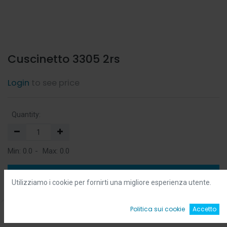
Cuscinetto 3305 2rs
Login
to see price
Quantity:
Min:
0.0
-
Max:
0.0
Add to Cart
Utilizziamo i cookie per fornirti una migliore esperienza utente.
Add to Wishlist
0
Politica sui cookie
Accetto
Home
Ricerca
Wishlist
Account