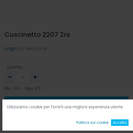
Cuscinetto 2207 2rs
Login
to see price
Quantity:
Min:
0.0
-
Max:
0.0
Add to Cart
Utilizziamo i cookie per fornirti una migliore esperienza utente.
Add to Wishlist
0
Politica sui cookie
Accetto
Home
Ricerca
Wishlist
Account