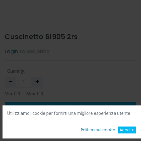
Cuscinetto 61905 2rs
Login
to see price
Quantity:
Min:
0.0
-
Max:
0.0
Add to Cart
Utilizziamo i cookie per fornirti una migliore esperienza utente.
Add to Wishlist
0
Politica sui cookie
Accetto
Home
Ricerca
Wishlist
Account