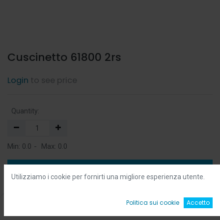
Cuscinetto 61800 2rs
Login
to see price
Quantity:
Min:
0.0
-
Max:
0.0
Add to Cart
Utilizziamo i cookie per fornirti una migliore esperienza utente.
Add to Wishlist
0
Politica sui cookie
Accetto
Home
Ricerca
Wishlist
Account