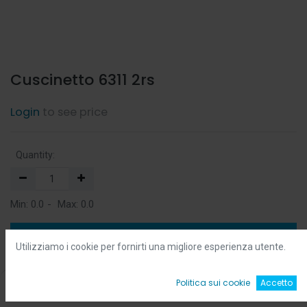
Cuscinetto 6311 2rs
Login
to see price
Quantity:
Min:
0.0
-
Max:
0.0
Add to Cart
Utilizziamo i cookie per fornirti una migliore esperienza utente.
Add to Wishlist
0
Politica sui cookie
Accetto
Home
Ricerca
Wishlist
Account