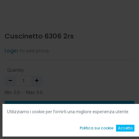
Cuscinetto 6306 2rs
Login
to see price
Quantity:
Min:
0.0
-
Max:
0.0
Add to Cart
Utilizziamo i cookie per fornirti una migliore esperienza utente.
Add to Wishlist
0
Politica sui cookie
Accetto
Home
Ricerca
Wishlist
Account