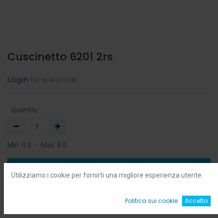
Cuscinetto 6201 2rs
Login
to see price
Quantity:
Min:
0.0
-
Max:
0.0
Add to Cart
Utilizziamo i cookie per fornirti una migliore esperienza utente.
Add to Wishlist
0
Politica sui cookie
Accetto
Home
Ricerca
Wishlist
Account