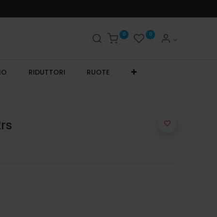
0
0
IO
RIDUTTORI
RUOTE
2rs